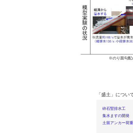
※のり面勾配
「盛土」につい
砕石竪排水工
集水ますの開発
土留アンカー荷重計