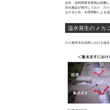
近年、短時間異常降雨が頻繁に
排水施設が関与しており，のり
止するため，水理実験による溢
溢水発生のメカ
のり面排水合流部における溢水