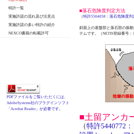
特許一覧
■落石危険度判定方法
実施許諾の流れ及び注意点
（
特許5504058：落石危険
実施許諾の多い特許の紹介
斜面上の基盤部と落石部の振動
NEXCO書籍の転載許可
テムです。（NETIS登録番号：ＫＴ
PDFファイルをご覧いただくには、
AdobeSystems社のプラグインソフト
「Acrobat Reader」が必要です。
■土留アンカ
（
特許54407