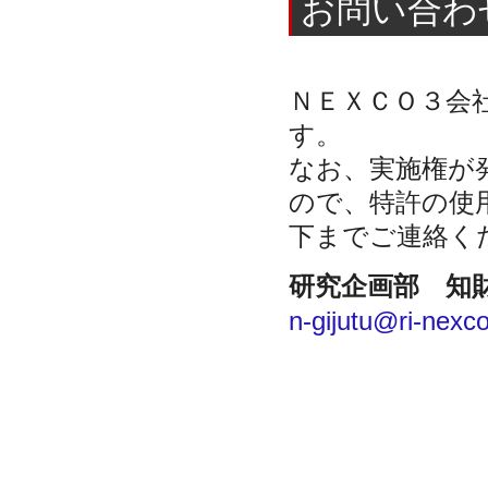
お問い合わ
ＮＥＸＣＯ３会
す。
なお、実施権が
ので、特許の使
下までご連絡く
研究企画部
知
n-gijutu@ri-
nexco