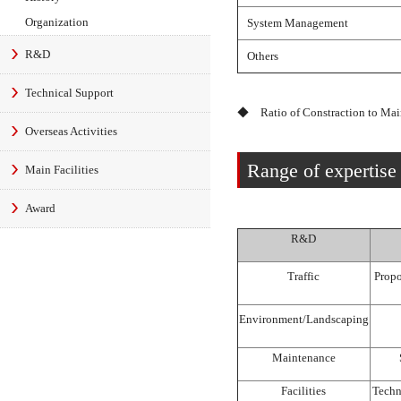
Organization
System Management
R&D
Others
Technical Support
◆ Ratio of Constraction to Mai
Overseas Activities
Range of expertise
Main Facilities
Award
R&D
Traffic
Propo
Environment/Landscaping
Maintenance
Facilities
Techn