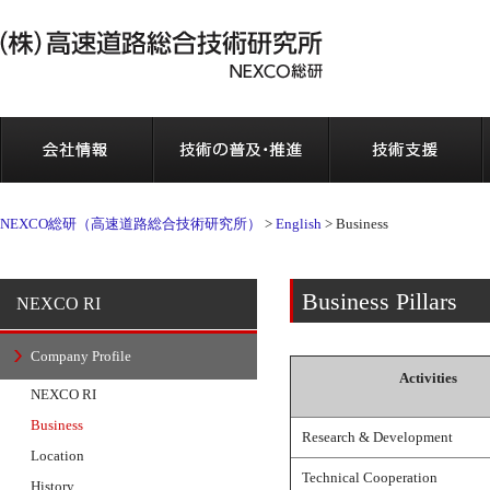
会社情報
NEXCO総研（高速道路総合技術研究所）
>
English
>
Business
Business Pillars
NEXCO RI
Company Profile
Activities
NEXCO RI
Business
Research & Development
Location
Technical Cooperation
History