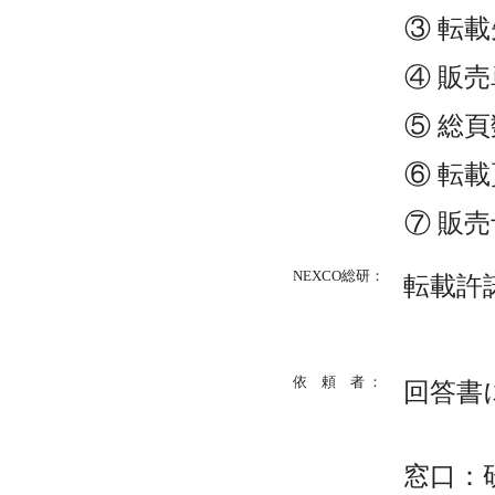
③ 転
④ 販
⑤ 総頁
⑥ 転
⑦ 販
NEXCO総研：
転載許
依 頼 者 ：
回答書
窓口：