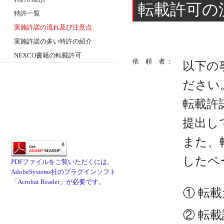
転載許可の
特許一覧
実施許諾の流れ及び注意点
実施許諾の多い特許の紹介
NEXCO書籍の転載許可
依 頼 者 ：
以下の
ださい
転載許
提出し
また、
したペ
PDFファイルをご覧いただくには、
AdobeSystems社のプラグインソフト
「Acrobat Reader」が必要です。
① 転
② 転