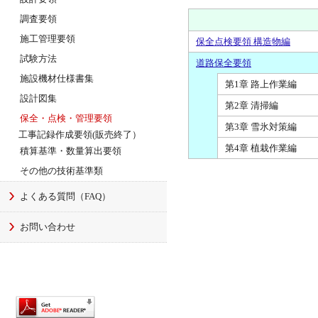
調査要領
施工管理要領
保全点検要領 構造物編
試験方法
道路保全要領
施設機材仕様書集
第1章 路上作業編
設計図集
第2章 清掃編
保全・点検・管理要領
第3章 雪氷対策編
工事記録作成要領(販売終了）
第4章 植栽作業編
積算基準・数量算出要領
その他の技術基準類
よくある質問（FAQ）
お問い合わせ