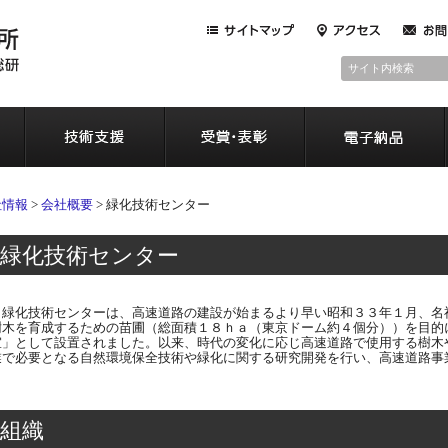
サイト内検索
会社情報
技術の普及・推進
技術支援
社情報
>
会社概要
>
緑化技術センター
緑化技術センター
緑化技術センターは、高速道路の建設が始まるより早い昭和３３年１月、名
樹木を育成するための苗圃（総面積１８ｈａ（東京ドーム約４個分））を目的
室」として設置されました。以来、時代の変化に応じ高速道路で使用する樹木
業で必要となる自然環境保全技術や緑化に関する研究開発を行い、高速道路事
組織