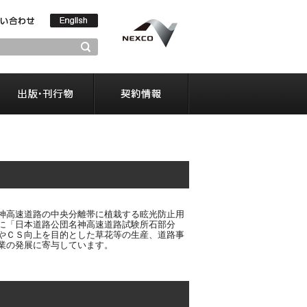
受賞・表彰
電子納品
出版・刊行物
契約
神高速道路の中央分離帯に植栽する眩光防止用
に「日本道路公団名神高速道路試験所石部分
やＣＳ向上を目的とした草花等の生産、道路事
業の発展に寄与しています。