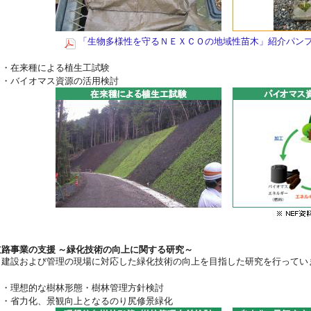
「生物多様性を守るＮＥＸＣＯの地域性苗木」紹介パン
・在来種による植生工試験
・バイオマス資源の活用検討
道路事業の支援 ～緑化技術の向上に関する研究～
建設および管理の現場に対応した緑化技術の向上を目指した研究を行ってい
・理想的な樹林形態・樹林管理方針検討
・省力化、景観向上となるのり尻修景緑化