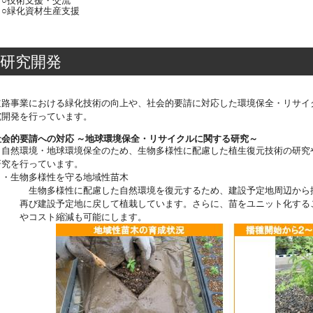
○技術支援・交流
○緑化資材生産支援
研究開発
道路事業における緑化技術の向上や、社会的要請に対応した環境保全・リサイ
究開発を行っています。
社会的要請への対応 ～地球環境保全・リサイクルに関する研究～
自然環境・地球環境保全のため、生物多様性に配慮した植生復元技術の研究
研究を行っています。
・生物多様性を守る地域性苗木
生物多様性に配慮した自然環境を復元するため、建設予定地周辺から採
再び建設予定地に戻して植栽しています。さらに、苗をユニット化するこ
やコスト縮減も可能にします。